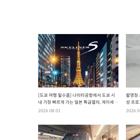
[도쿄 여행 필수품] 나리타공항에서 도쿄 시
촬영장 
내 가장 빠르게 가는 일본 특급열차, 게이세이
성 프로그
스카이라이너 총정리!
한 무료
2026.08.01
2026.0