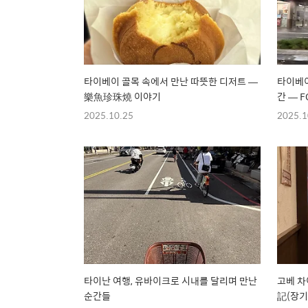
타이베이 골목 속에서 만난 따뜻한 디저트 —
타이베이
樂魚珍珠燒 이야기
간 — F
2025.10.25
2025.1
타이난 여행, 유바이크로 시내를 달리며 만난
고베 차
순간들
記(장기