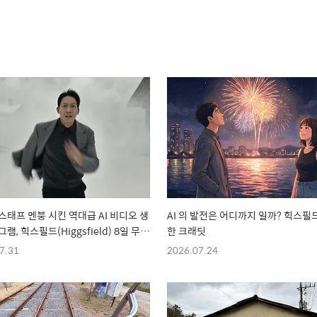
스태프 멘붕 시킨 역대급 AI 비디오 생
AI 의 발전은 어디까지 일까? 힉스필
램, 힉스필드(Higgsfield) 8일 무제
한 크래딧
 혜택 마감 임박!
7.31
2026.07.24