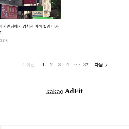
 시먼딩에서 경험한 이색 힐링 마사
기
0.05
페
이전
1
2
3
4
···
37
다음
이
징