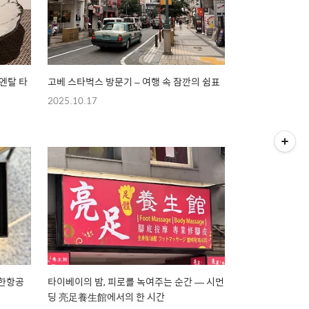
엔탈 타
고베 스타벅스 방문기 – 여행 속 잠깐의 쉼표
2025.10.17
대한항공
타이베이의 밤, 피로를 녹여주는 순간 — 시먼
딩 亮足養生館에서의 한 시간