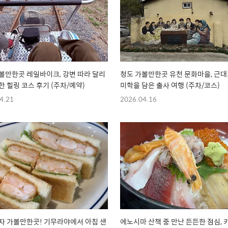
볼만한곳 레일바이크, 강변 따라 달리
청도 가볼만한곳 유천 문화마을, 근
한 힐링 코스 후기 (주차/예약)
미학을 담은 출사 여행 (주차/코스)
4.21
2026.04.16
자 가볼만한곳! 기무라야에서 아침 샌
에노시마 산책 중 만난 든든한 점심,