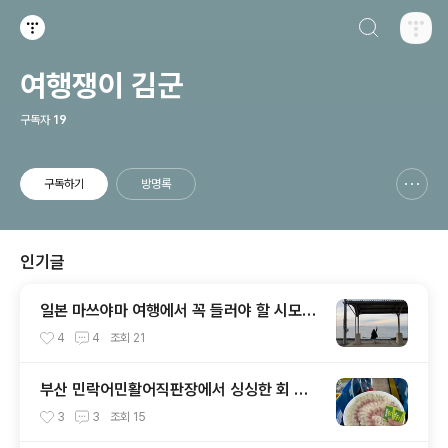
검색하기
티스토리
여행쟁이 김군
구독자
19
구독하기
방명록
신고하기 레이어
열기
인기글
일본 마쓰야마 여행에서 꼭 들러야 할 시모나
다역｜가는 법, 기차 시간표, 일몰까지 완벽
4
4
조회
21
정리
부산 민락어민활어직판장에서 싱싱한 회 포
장 후기 (광안리 해변 근처 먹거리 추천)
3
3
조회
15