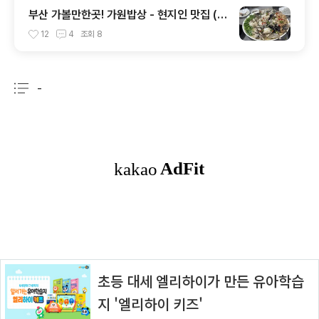
부산 가볼만한곳! 가원밥상 - 현지인 맛집 (웨
이팅 필수)
12
4
조회
8
-
분류 전체보기
주요 글 목록