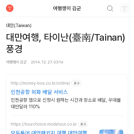
검색하기
여행쟁이 김군
티스토리
대만(Taiwan)
대만여행, 타이난(臺南/Tainan)
풍경
여행쟁이 김군
2014. 12. 27. 03:16
http://money-box.co.kr/online/
광고
인천공항 외화 배달 서비스
인천공항 앱으로 신청시 원하는 시간과 장소로 배달, 우대율
대만달러 110%
https://tourchoice.modetour.co.kr
광고
모두투어 대만패키지 여행 대만여행의