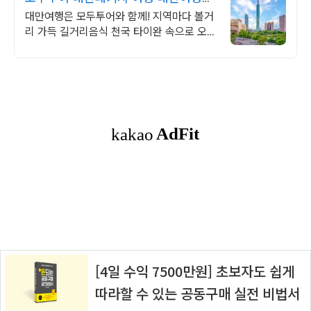
모든것! 모두투어
대만여행은 모두투어와 함께! 지역마다 볼거
리 가득 길거리음식 천국 타이완 속으로 오직
그대~만! 타이페이,야류,지우펀 ,가오슝 등
지역마다 다채로운 볼거리 천국