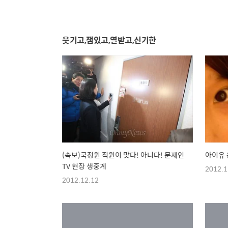
웃기고,잼있고,열받고,신기한
(속보)국정원 직원이 맞다! 아니다! 문재인
아이유 
TV 현장 생중계
2012.1
2012.12.12