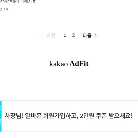
탄 염산테러 피해자들
2.19
페
이전
1
2
다음
이
징