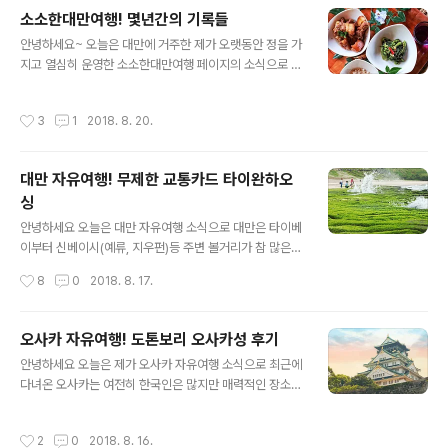
저곳을 보게됩니다 2018년 최근 일본 니가타 여행을 다녀
소소한대만여행! 몇년간의 기록들
온 후에 촬영한 드론영상으로 일본 소도시는 도쿄 오사카
글 내용
후쿠오카와는 또 다른매력을 선사합니다 푸릇한 풍경에 뿌
안녕하세요~ 오늘은 대만에 거주한 제가 오랫동안 정을 가
연 구름이 보이는데 속으로 "와 정말 좋은세상이다" 어떻게
지고 열심히 운영한 소소한대만여행 페이지의 소식으로 그
사람이 새처럼 날아오를수도 없는데 높이 600미터가 넘는
몇년간의 기록들을 한번 보여드려보려 합니다 제가 대만과
높이로 올라가서 보는 그 뷰 아름답습니다 보기좋습니다
의 인연이 시작된건 우연한 여행이며 날씨도그렇고 대만
작성시간
3
1
2018. 8. 20.
스트레스가 풀리는 듯 합니다^^ 영상 원본으..
분들도 좋고 음식도 맛있고 너무좋은 요소가 많아서 반했
습니다 그후로 대만을 더더욱 많은 분들에게 알려야지 하
는 마음으로 만든 페이스북 페이지가 바로 소소한대만여행
대만 자유여행! 무제한 교통카드 타이완하오
입니다 저에게 대만 너무 사랑하고 아직도 타이베이 101빌
싱
딩을 보면 심장이 바운스 할 만큼 전 대만에 홀릭되어있습
글 내용
니다 사진한장한장 모두 추억이 이습니다만 대만 타이동
안녕하세요 오늘은 대만 자유여행 소식으로 대만은 타이베
원주민을 만나보고 직접 원주민분이 차려주신 밥을 먹었던
이부터 신베이시(예류, 지우펀)등 주변 볼거리가 참 많은
그 때입니다 위의 사진은 단수이 사진으로 단수이는 일몰
자유여행하기 참 좋은 장소입니다~ 하지만 택시투어가 대
작성시간
8
0
2018. 8. 17.
보기 정말 좋은 아름다운 곳 입니다 대만여행에서 대왕 카
만은 매우 비싸고 그렇다고 일본 오사카처럼 주유패스가
스..
그렇게 잘 되어있는것도 아니고 예류, 단수이 등을 다니려
면 대만 여행이 아니라 고생길이 되기 일쑤입니다 그런데
오사카 자유여행! 도톤보리 오사카성 후기
요즘 대만 자유여행객들에게 단비같은 존재 바로 대만 무
글 내용
안녕하세요 오늘은 제가 오사카 자유여행 소식으로 최근에
제한 교통카드가 잘 발달되어 있습니다 대만 타이베이 펀
다녀온 오사카는 여전히 한국인은 많지만 매력적인 장소로
패스, 타이완하오싱 카드 두개가 있습니다만 오늘 소개 해
맛있는것도 많이 먹고 화려하고 고즈넉한 풍경도 보는 즐
드릴 카드는 타이완하오싱 카드로 대만 타이베이, 신베이
거운 시간이었습니다 일단 제가 이번 포스팅에서 오사카
시 이 두곳 교통을 무제한으로 이용할 수 있습니다 착오가
작성시간
2
0
2018. 8. 16.
자유여행에서의 모든 사진을 보여드릴 순 없지만 도톤보리
있을것 같아서 예외사항을 알려드리면 국광버스는 제외,