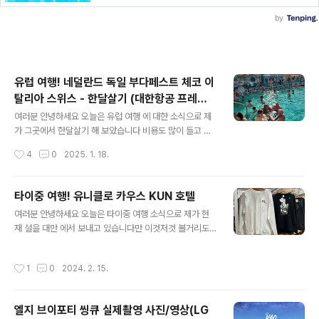
유럽 여행! 네덜란드 독일 부다페스트 체코 이
탈리아 스위스 - 한달살기 (대한항공 프레스
글 내용
티지)
여러분 안녕하세요 오늘은 유럽 여행 에 대한 소식으로 제
가 그곳에서 한달살기 해 보았습니다 비용도 많이 들고 왜
어른들이 또는 많은 사람들이 유럽 을 가서 일찍 뭔가 깨달
작성시간
4
0
2025. 1. 18.
아야한다고 하는지 알게 되엇고 스케일이나 기타 여러 요
소들이 상당히 멋진 아름다운 장소가 너무 많고 웅장해서
놀라웠습니다 자 그러면 지금 부터 본격적인 포스팅 시작
타이중 여행! 유니클로 카우스 KUN 호텔
해 보도록 하겠습니다먼저 저는 인천 암스테르담 노선으로
글 내용
여러분 안녕하세요 오늘은 타이중 여행 소식으로 제가 현
대한항공 프레스티지석 을 탑승 했습니다 비행시간이 길어
재 설을 대만 에서 보내고 있습니다만 이것저것 볼거리도
서 힘들 수 있는데 프레스티지석 은 오래 타야 제맛이고 바
많고 먹을것도 많아 아주 제대로 힐링 중입니다 그럼 지금
로 사진에서의 라면 끓여주는 라면 을 먹어야 비로소 아 ㅋ
부터 본격적으로 타이중 의 매력을 하나씩 살펴 보도록 하
유럽 여행 하는구나 하는 생각이드는 듯 합니다처음 장소
작성시간
1
0
2024. 2. 15.
겠습니다먼저 타이중 여행 에서 최근에 인상깊었던 점은
은 네덜란드 체코 로 그냥 길거리에서 차한잔 하더라도 마
발전이 상당히 되어서 타이중 기차역 부근에 백화점이나
치 영화속 한장면 같은 느낌 입니다다음은 유..
이런 저런 아파트가 상당히 들어섯다는 것 입니다사케 큰
엘지 브이포티 씽큐 실제촬영 사진/영상(LG
병 하나 사고 ~ 유니클로 에서 옷도 구매하였습니다 타이