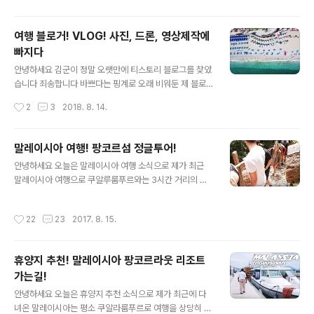
오사카성 등 제가 감상한 후기를 들려드리려 합니다 위의
공항전철도 제외, 택시 제외한 일반 MRT, 시내버스 ..
사진은 오후 5시즘의 오사카성의 모습으로 하늘이 주황색,
여행 블로거! VLOG! 사진, 드론, 영상제작에
빨강색, 하늘색, 오렌지색, 파랑색 등 다양하게 빛나고 그
빠지다
안에 금장 악세사리가? 빛나는 오사카성이 보입니다 "아
글 내용
내가 이런맛에 여행하지" 하는 생각이 듭니다 오사카 성 바
안녕하세요 김군이 정말 오랫만에 티스토리 블로그를 찾았
로 아래에는 고부자네 놀잇배가 유유히 오사카성을 한바퀴
습니다 죄송합니다 바쁘다는 핑계로 오래 비워둔 제 블로
크게 돌게됩니다 오사카 주유패스를 사용하시면 고부자네
그 너무 불쌍합니다만~^^ 다시한번 꾸준히 블로그를 운영
작성시간
2
3
2018. 8. 14.
놀잇배를 무료로 이용할 수 있습니다 배는 1시..
하고자 찾았습니다 다 아시겠지만 저는 여행 블로거로서
영상제작도 하고 드론도 날리고 사진촬영도 하고 다양한
활동을 하면서 이제는 대만에서 광고회사도 만들고 보다
말레이시아 여행! 팡코르섬 정글투어!
본격적으로 이 일을 즐기고 있습니다 어쩌면 그렇게 즐기
글 내용
안녕하세요 오늘은 말레이시아 여행 소식으로 제가 최근
느라 제가 늦었는지 모르겠습니다 제가 여행하면서 상당히
말레이시아 여행으로 쿠알루룸푸르와는 3시간 거리의 섬
행복한 감정을 느꼇던 곳 바로 이탈리아로 작년에 다녀왓
을 다녀왔습니다 그곳에선 객실이 말레이시아 바다위에 있
지만 마치 어제 여행한 것 처럼 생생합니다 여행을 하면서
으며! 자연의 아름다움을 느끼기에 좋은 장소로 바닷가에
제가 느낀건 같은 이탈리아 여행이라도 작년에 간것과 제
작성시간
22
23
2017. 8. 15.
서 물놀이를 하기에도너무 좋고^^ 수영장에서 물놀이를 하
작년에 간것과는 또 다른 ~ 매번매번이 새롭습니다 저는
기에도 너무 좋고! 말레이시아 바다가 보이는 객실 욕조에
여행 VLOG 로서 작년 이탈리아 관광청 영상을 제작하였
서 시원하게 반신욕을 해도 좋습니다! 그런 말레이시아 여
습니..
휴양지 추천! 말레이시아 팡코르라웃 리조트
행 중 저에게 인상깊었던 것은 바로 숲속에서의 체험입니
가는길!
다 말레이시아 여행! 팡코르섬 정글투어라는 제목으로 본
글 내용
격적인 포스팅 시작 해 보겠습니다 말레시이아 여행에서
안녕하세요 오늘은 휴양지 추천 소식으로 제가 최근에 다
체험한 이 프로그램은 리조트 숙박객이라면 무료로 이용할
녀온 말레이시아는 평소 쿠알라룸푸르로 여행을 상당히 많