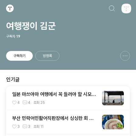
검색하기
티스토리
여행쟁이 김군
구독자
19
구독하기
방명록
신고하기 레이어
열기
인기글
일본 마쓰야마 여행에서 꼭 들러야 할 시모나
다역｜가는 법, 기차 시간표, 일몰까지 완벽
4
4
조회
25
정리
부산 민락어민활어직판장에서 싱싱한 회 포
장 후기 (광안리 해변 근처 먹거리 추천)
3
3
조회
11