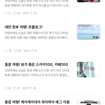
시작 해 보겠습니다 대만 펑후 여행을 하다보면! 낮엔 너무
안녕하세요 오늘은 홍콩 여행 소식으로 제가 최근 다녀온
더우니까 호텔수영장에서 놀아도 되고! 대만 펑후 선인장
홍콩 여행에서 잊지못할 추억 하나를 남기게되어서 소개를
빙수를 시원하게 먹어도 좋고! 대만 펑후 오징어 국수! 뭐
하나 해 볼까 합니다! 홍콩 여행을 몇차례 주기적으로 자주
작성시간
0
24
2017. 7. 13.
이것저것 먹으면 되는데! 해가 ..
가는 저로선 홍콩 여행에서 왠만한 엑티비티는 뭐 해봤다
고 생각 했지만! 저의 그 생각이 오만 방자한 ^^ 생각임을
깨닫게 되었습니다! 홍콩 여행에서 트램은 사실 자주 볼 수
대만 펑후 여행! 프롤로그!
있기때문에 그렇게 신기한 존재는 아닙니다만 굉장히 엔틱
글 내용
안녕하세요 오늘은 대만 여행소식으로 제가 최근 다녀온
한 1980년대 풍의 트램을 타고 홍콩 이곳 저곳을 누비는
대만 펑후! 보통 대만 여행을 계획하는 분들은 타이베이나
거 그건 트램을 보는것과는 달리 또 다른 매력을 선사하는
가오슝! 타이중 정도로 국한되는데! 대만 펑후는 대만의 하
듯 했습니다! 더구나 트램 2층은 마치 오픈카처럼 천장이
와이라 불릴만큼 인기가 많고 대만 사람들이 여름 여행을
없기때문에(뒷부분은 지붕이 일부 있습니다!) 바람을 맞으
작성시간
15
18
2017. 7. 11.
떠나기 위해 많이 찾는 대만의 휴양지나 마찬가지 입니다^
며 살랑살랑 홍콩 이곳저곳을 트램으로 투어를 하는데! 와!
^ 대만 펑후 여행은 대만 타이베이 송산공항에서 비행기로
기분이 좋았습니다^^ 홍콩 여..
45분이면 도달하는 아주 아름다운 섬들이 모여있는 곳입
홍콩 여행! 뷰가 좋은 스카이100, 카페100
니다 일단 대만 펑후로 가기위해서 저는 대만 송산공항에
글 내용
서 유니에어(대만 에바항공의 자회사)를 탑승하고 대만의
안녕하세요 오늘은 홍콩 여행 소식으로! 제가 최근 다녀온
하와이! 펑후로 향했습니다^^ 자 그럼 지금부터! 대만 펑후
홍콩 여행에서 굉장히 기억에 남고! 뷰가 상당히 좋았던 곳
여행! 프롤로그! 시작 해 보도록 하겠습니다 대만 펑후 여행
으로 한곳을 추천 해 드리려 합니다! 홍콩 여행에서 보통 뷰
은 이번이 두번째로 매번 대만 펑후로 여행을 하게되면 먹
가 좋은 곳이라 하면 호텔을 많이들 떠올리실 텐데! 홍콩에
작성시간
8
17
2017. 7. 10.
게되는 바로 선인장 아이스크림 입니다^..
도 뷰가 좋은 카페 및 전망대가 있다는 사실! 저는 홍콩 여
행을 여러번 했음에도 전망대가 있다는건 몰랐는데~^^ 홍
콩 스타이100 전망대, 그 내부의 카페100! 홍콩 여행 하는
홍콩 여행! 케이케이데이 와이파이 에그 이용
분들에게 추천 해 드리고 싶습니다 서론이 길었는데~^^ 홍