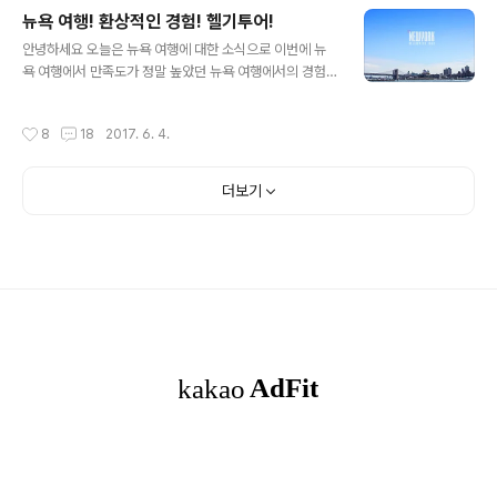
로 태국 뚝뚝이를 타고 야시장도 가고 이곳저곳 다니면서
뉴욕 여행! 환상적인 경험! 헬기투어!
즐겼던 먹방이 아주 기억에 남았습니다^^ 태국 방콕 여행!
글 내용
뚝뚝이로 먹방 투어 라는 제목으로 본격적인 포스팅을 시
안녕하세요 오늘은 뉴욕 여행에 대한 소식으로 이번에 뉴
작 해 보겠습니다 뚝뚝이를 타고 그냥 호텔이나 원하는 목
욕 여행에서 만족도가 정말 높았던 뉴욕 여행에서의 경험
적지를 가능것! 호불호가 나뉘는데! 먼지때문에 힘들다! vs
으로 ! 헬기투어를 해 보았습니다! 뉴욕 여행에서 뉴욕의 풍
이게 진짜 태국 방콕 여행의 묘미다! 이런식으로 태국 방콕
경은 그냥 바라만 보아도 아름답고 환상적이다 라고 생각
작성시간
8
18
2017. 6. 4.
여행에서 뚝뚝이는 뭐 장단점이..
을 하는데.. 뉴욕에서 헬기를 타고 뉴욕 곳곳을 살펴 본다는
거^^ 정말 잊을 수 없는 환상적인 경험이었습니다 뉴욕 여
행! 환상적인 경험! 헬기투어! 라는 제목으로 본격적인 포스
더보기
팅 시작 해 보겠습니다 뉴욕 여행 하면서 헬기투어를 하는
당일! 전날! 심장이 두근두근^^ 과연 뉴욕 헬기투어는 어떤
느낌일까? 궁금증도 있고, 약간 무섭진 않을까? 걱정도 되
고^^ 암튼 설레이는 마음으로 헬기투어를 탑승하기 위해
해당장소로 향했습니다 (저는 뉴욕 여행에서 헬기투어를
케이케이데이로 예약하고 탑승했습..