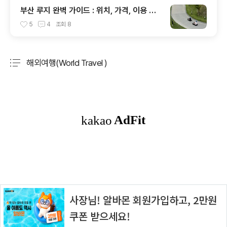
부산 루지 완벽 가이드 : 위치, 가격, 이용 꿀
팁 총정리 (스카이라인루지 부산)
5
4
조회
8
해외여행(World Travel )
분류 전체보기
주요 글 목록