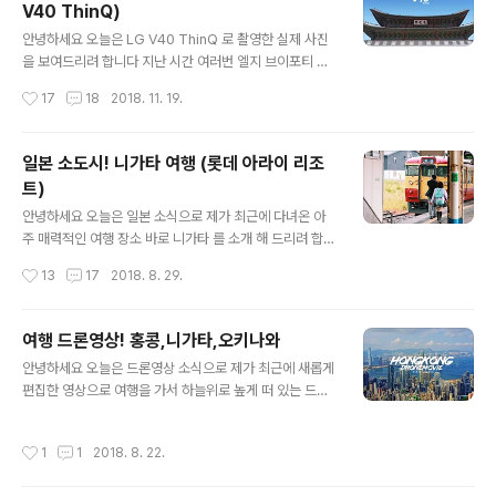
V40 ThinQ)
중 여행 에서 놀라웟던 점은 타이중 한가운데 일본계열의
글 내용
백화점이 크게 들어섯다는 점 입니다 뭐 대만 에서는 흔한
안녕하세요 오늘은 LG V40 ThinQ 로 촬영한 실제 사진
일이고 타이베이 에서도 일본계 호텔이나 백화점이 잇다는
을 보여드리려 합니다 지난 시간 여러번 엘지 브이포티 씽
건 그리 놀라운 일은 아닙니다 사실 ㅋ사진을 보시면 백화
큐 촬영 사진을 보여 드린 바 있지만 그때마다 상당히 놀랍
작성시간
17
18
2018. 11. 19.
점에 사람이 진심 바글바글 엄청나게 많습니다 그리고 ..
고 단순히 놀라는 정도가 아니고 대한민국 LG의 기술력이
놀라울 만큼 성장했구나 세삼 감탄하고 세삼 깨닫게 되는
그런 시간이었습니다 그동안 엘지 스마트폰 은 다양한 평
일본 소도시! 니가타 여행 (롯데 아라이 리조
가 속에서 수 많은 시도를 하고 삼X, 아X폰에 도전장을 던
트)
졌지만 실패? 하고 실패 했다 저는 생각 하는데 이번에 만
글 내용
큼은 조금 다르지 않나 하는 생각을 해 봅니다 일단 저는 사
안녕하세요 오늘은 일본 소식으로 제가 최근에 다녀온 아
진 영상촬영을 하는 사람으로서 전문가 모드로 촬영했을때
주 매력적인 여행 장소 바로 니가타 를 소개 해 드리려 합니
수동 조절 할 수 있는 기능이 정말 좋았습니다 단순하게 수
다 니가타는 사실 겨울에 가야 좋다는 말이 있는데 저는 워
작성시간
13
17
2018. 8. 29.
동조절을 하는 것이 아닌 결과물 역시 만족스럽기에 이번
낙 뭐 일본이나 여행을 좋아하는 사람으로서 겨울이나 여
신제품 LG V40 ThinQ..
름 언제나 떠나는데 이곳이 겨울에 유명한 이유는 눈이 많
이 내리고 그로인해 스노우보드, 스키 타는 인원들이 대부
여행 드론영상! 홍콩,니가타,오키나와
분 일본 니가타 여행을 계획하고 그곳에서 겨울 스포츠를
글 내용
안녕하세요 오늘은 드론영상 소식으로 제가 최근에 새롭게
즐기곤 합니다 니가타는 분명 고즈넉하고 소소한 풍경의
편집한 영상으로 여행을 가서 하늘위로 높게 떠 있는 드론
지역인데 롯데 아라이 리조트의 경우 대대한? 럭셔리한 호
을 보면 기분도 좋고 도심 속 아파트 사이를 드론이 쭈욱 지
텔이기에 소소한 풍경과 럭셔리함을 느끼기엔 니가타 여행
나갈때 알수없는 쾌락이 있습니다 바람도 살랑살랑 부는
이 전 제격이라 생각 합니다 서론이 조금 길었는데` 자 그
작성시간
1
1
2018. 8. 22.
날의 홍콩 드론영상 한번 보시길 바랍니다 영상을 보시면
럼 니가타 여행~ 롯데 아라이 리조트 후기를 한번 시작 해
홍콩 빅토리아 피크 부근에서 최초 비행을 시작하여 이곳
보도록 하겠습니다 대한항공으로 니가타 직항을..