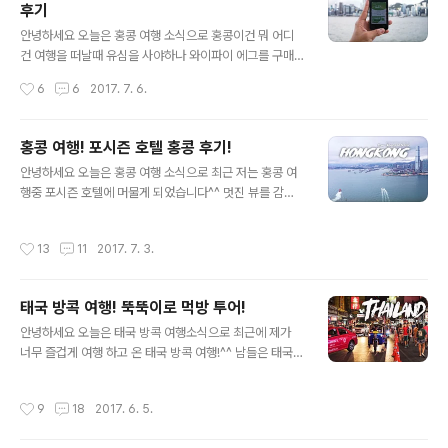
후기
콩 여행! 뷰가 좋은 스카이100, 카페100 이란 제목으로 본
글 내용
격적인 포스팅 시작 해 보겠습니다 홍콩 여행 중 반문한 스
안녕하세요 오늘은 홍콩 여행 소식으로 홍콩이건 뭐 어디
카이100 전망대는 한쪽 면만 보는 전망대가 아니라 360
건 여행을 떠날때 유심을 사야하나 와이파이 에그를 구매
도로 건물 전체가 360도로 홍콩의 하버를 볼 수 있습니다!
해야 하나 고민을 상당히 많이 하게 됩니다^^ 저는 여러차
작성시간
6
6
2017. 7. 6.
또한 유..
례 홍콩을 방문 하면서 사실 3G 유심을 5일 무제한 구매해
서 쓰고 그거 다쓰면 또 다른 유심 구매하고 뭐 그런식으로
했는데! 홍콩 여행에서 그게 참 비효율 적이고 2인이면 벌
홍콩 여행! 포시즌 호텔 홍콩 후기!
써 홍콩 유심을 두개나 사야하는 등 금액적으로나 번거로
글 내용
안녕하세요 오늘은 홍콩 여행 소식으로 최근 저는 홍콩 여
운 것이 따랐는데 그게 맞는거다 생각을 하고 별생각 없이
행중 포시즌 호텔에 머물게 되었습니다^^ 멋진 뷰를 감상
여행때 마다 그렇게 했습니다 하지만 케이케이데이(KKDA
하기에도 좋고! 홍콩엔 참 다양한 호텔이 존재하지만! 그 어
Y) 여행상품 예약 사이트를 알게 되고 난 후에 홍콩 여행 상
떤 홍콩 호텔보다 품격있고, 상당히 높은 층수에서 홍콩 여
품 중에 와이파이 에그가 있길래 가격도 저렴하고 예약해
작성시간
13
11
2017. 7. 3.
행에서 즐거운 시간을 보내고 왔습니다! 그럼 지금부터 홍
서 홍콩여행에서 처음으로 와이파이 에그를 사용했습니다!
콩 여행! 포시즌 호텔 홍콩 후기 를 포스팅 해 보도록 하겠
결론을 먼저 얘기 드리면 홍콩 여행에..
습니다 홍콩 여행에서 포스즌 호텔은 5성급 호텔로 일단
태국 방콕 여행! 뚝뚝이로 먹방 투어!
객실에서 풍기는 럭셔리함이 상당히 기억에 남습니다! 포
글 내용
시즌 호텔 홍콩 이곳저곳에 가구나 룸 컨디션이 좋았고 모
안녕하세요 오늘은 태국 방콕 여행소식으로 최근에 제가
던함과 럭셔리한 분위기였습니다 거기에 홍콩 여행을 격하
너무 즐겁게 여행 하고 온 태국 방콕 여행!^^ 남들은 태국
게 반겨주는 웰컴과일!^^ 비오는데 따듯하게 차한잔! 객실
방콕 여행이 덥다고 난리지만! 저는 태국 여행이 더운거 보
에서 즐거운 시간이었습니다 또한 홍콩 포시즌 호텔 객실
다 뭔가 그 젊음과 열기가 대단하고 또한 태국 방콕의 열대
작성시간
9
18
2017. 6. 5.
내부에 의자가 두개 있는것도 상당히 괜찮..
과일이나 저렴한 물가도 참 좋고^^ 암튼 상당히 즐거운 태
국 방콕 여행이었습니다만 기억에 남는 장소가 있다면 바