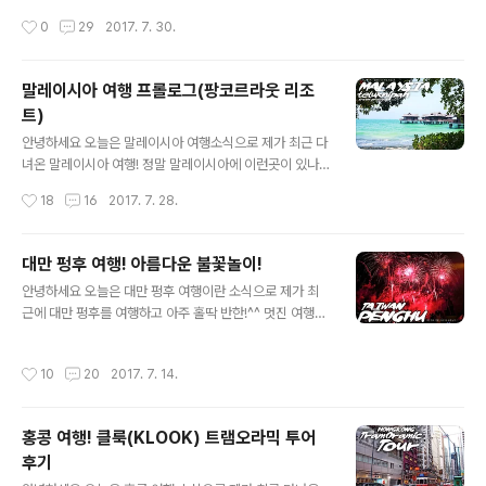
수 있고, 자연을 느끼고, 신기한 동물 (원숭이, 박쥐, 새, 등 )
이가고 코타키나발루 페낭 등을 갔었는데! 이름도 생소한
작성시간
0
29
2017. 7. 30.
을 직접 만나보고 관찰 할 수 있습니다 아침 일찍..
휴양지 추천 여행지 팡코르섬 정말 저에겐 상당히 기억에
남는 휴양지라 말씀드리고 싶습니다 여행 프롤로그에서 말
씀을 드린대로 휴양지로 좋은 이곳 팡코르라웃 리조트는
말레이시아 여행 프롤로그(팡코르라웃 리조
물이 맑고, 휴가철임에도 사람들이 북적이지 않아 허니문
트)
여행지 가족여행지 친구와의 여행으로 좋은 장소라 전 생
글 내용
각 합니다! 그럼 오늘은 휴양지 추천! 말레이시아 팡코르라
안녕하세요 오늘은 말레이시아 여행소식으로 제가 최근 다
웃 리조트 가는길 이란 제목으로 본격적인 포스팅을 시작
녀온 말레이시아 여행! 정말 말레이시아에 이런곳이 있나?
해 보겠습니다 휴양지를 갈 것이라는 기대감에 들떠있던
할 정도로 저에게 감동과 힐링을 선사한 이곳 말레이시아
작성시간
18
16
2017. 7. 28.
저를 말레이시아 쿠알라룸푸르에서 피켓을 들고 서 계신
팡코르라웃 리조트(Pangkorlautresort)는 해외유명 연
리조트 관계자분!^^ 팡코르라웃 리조트에서 유료로 픽업신
예인이 자주 찾는 휴양지로 알려져있고, 파바로티가 1993
청..
년 오픈 기념으로 방문, 2002년에 스파빌리지 오픈기념으
대만 펑후 여행! 아름다운 불꽃놀이!
로 또한번 총 두번 파바로티가 캐리어를 26개 들고 왔다고
글 내용
안녕하세요 오늘은 대만 펑후 여행이란 소식으로 제가 최
합니다 말레이시아 여행 하면 보통 수도인 쿠알라룸푸르를
근에 대만 펑후를 여행하고 아주 홀딱 반한!^^ 멋진 여행지
많이 가고 그곳에서의 여행계획을 세우는데! 저 역시 쿠알
입니다! 대만 펑후는 여름휴가지로 참 좋은데~ 많은 분들
라룸푸르 하면 쿠알라룸푸르만 알고 코타키나발루 페낭 정
이 대만의 하와이라고도 부르는데~ 직접 가서 대만 펑후를
도만 알고있었는데! 이번에 이곳 팡코르섬(말레이시아 텔
작성시간
10
20
2017. 7. 14.
여행 해 보니~ 정말이지 하와이! 대만의 하와이라 해도 과
룩니파 지역)에 간 후 말레이시아에도 공기좋고 물맑은 여
언이 아닐만큼 아주 아름답고 멋졌습니다! 대만 펑후 여행
행지가 있구나 느끼게 되었습니다 말..
에서 해산물도 참 많이 먹고! 호텔에서 휴식도 취하고! 굉장
홍콩 여행! 클룩(KLOOK) 트램오라믹 투어
히 즐거운 시간의 연속이었습니다만~ 오늘은 대만 펑후 여
후기
행! 아름다운 불꽃놀이 라는 제목으로 본격적인 포스팅을
글 내용