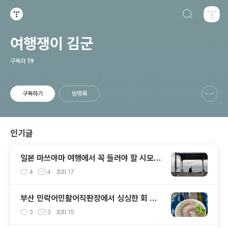
검색하기
티스토리
여행쟁이 김군
구독자
19
구독하기
방명록
신고하기 레이어
열기
인기글
일본 마쓰야마 여행에서 꼭 들러야 할 시모나
다역｜가는 법, 기차 시간표, 일몰까지 완벽
4
4
조회
17
정리
부산 민락어민활어직판장에서 싱싱한 회 포
장 후기 (광안리 해변 근처 먹거리 추천)
3
3
조회
15