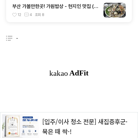
부산 가볼만한곳! 가원밥상 - 현지인 맛집 (웨
이팅 필수)
12
4
조회
8
-
분류 전체보기
주요 글 목록