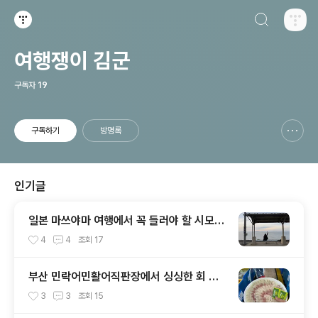
검색하기
티스토리
여행쟁이 김군
구독자
19
구독하기
방명록
신고하기 레이어
열기
인기글
일본 마쓰야마 여행에서 꼭 들러야 할 시모나
다역｜가는 법, 기차 시간표, 일몰까지 완벽
4
4
조회
17
정리
부산 민락어민활어직판장에서 싱싱한 회 포
장 후기 (광안리 해변 근처 먹거리 추천)
3
3
조회
15