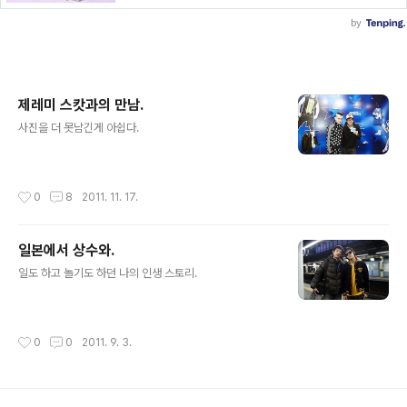
제레미 스캇과의 만남.
글 내용
사진을 더 못남긴게 아쉽다.
작성시간
0
8
2011. 11. 17.
일본에서 상수와.
글 내용
일도 하고 놀기도 하던 나의 인생 스토리.
작성시간
0
0
2011. 9. 3.