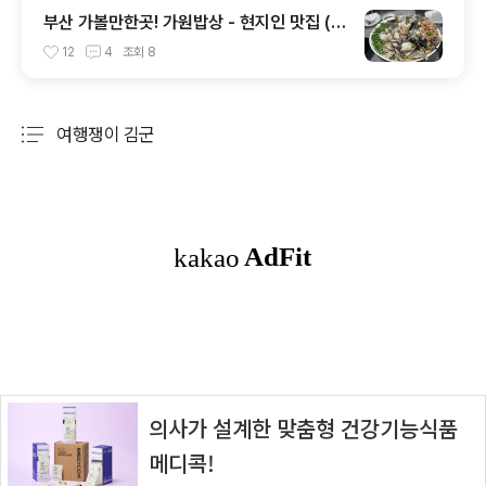
부산 가볼만한곳! 가원밥상 - 현지인 맛집 (웨
이팅 필수)
12
4
조회
8
여행쟁이 김군
분류 전체보기
주요 글 목록