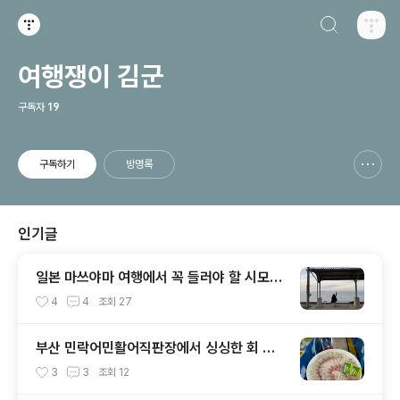
검색하기
티스토리
여행쟁이 김군
구독자
19
구독하기
방명록
신고하기 레이어
열기
인기글
일본 마쓰야마 여행에서 꼭 들러야 할 시모나
다역｜가는 법, 기차 시간표, 일몰까지 완벽
4
4
조회
27
정리
부산 민락어민활어직판장에서 싱싱한 회 포
장 후기 (광안리 해변 근처 먹거리 추천)
3
3
조회
12