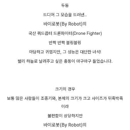
두둥
드디어 그 모습을 드러낸..
바이로봇(By Robot)의
국산 쿼드콥터 드론파이터(
Drone Fighter
)
반짝 반짝 블링블링
아담하고 귀엽지만, 그 성능은 대단한 녀석!
빨리 하늘로 날려주고 싶은 충동이 마구마구 들었습니다.
크기의 경우
보통 많은 사람들이 조종기와, 본체의 크기가 크고 사이즈가 뒤죽박죽
이라
불편함이 상당하지만
바이로봇(By Robot)의