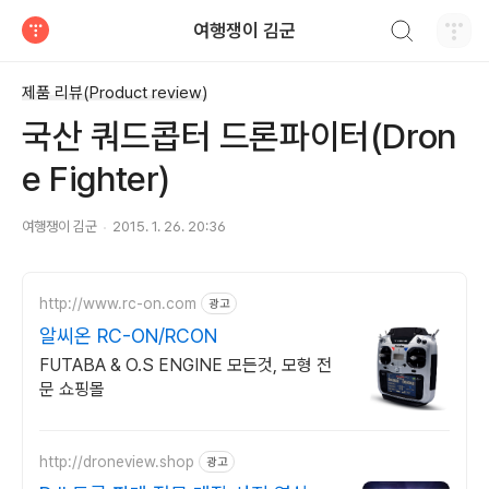
검색하기
여행쟁이 김군
티스토리
제품 리뷰(Product review)
국산 쿼드콥터 드론파이터(Dron
e Fighter)
여행쟁이 김군
2015. 1. 26. 20:36
http://www.rc-on.com
광고
알씨온 RC-ON/RCON
FUTABA & O.S ENGINE 모든것, 모형 전
문 쇼핑몰
http://droneview.shop
광고