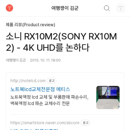
검색하기
여행쟁이 김군
티스토리
제품 리뷰(Product review)
소니 RX10M2(SONY RX10M
2) - 4K UHD를 논하다
여행쟁이 김군
2015. 10. 11. 18:00
http://notelcd.com
광고
노트북lcd교체전문점 메티스
노트북액정 lcd 교체 및 부품판매 파손수리,
맥북액정 lcd 파손 교체수리 전문
https://smartstore.naver.com/sbcore
광고