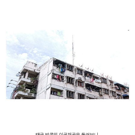
태국 방콕의 이곳저곳을 둘러보니