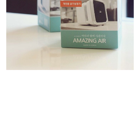
(미니공기청정기,USB공기청정기,미니USB청정기, 어메이징에
어(AMAZING AIR))