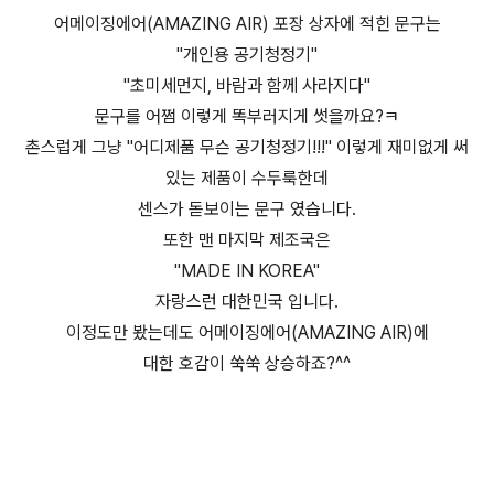
어메이징에어(AMAZING AIR) 포장 상자에 적힌 문구는
"개인용 공기청정기"
"초미세먼지, 바람과 함께 사라지다"
문구를 어쩜 이렇게 똑부러지게 썻을까요?ㅋ
촌스럽게 그냥 "어디제품 무슨 공기청정기!!!" 이렇게 재미없게 써
있는 제품이 수두룩한데
센스가 돋보이는 문구 였습니다.
또한 맨 마지막 제조국은
"MADE IN KOREA"
자랑스런 대한민국 입니다.
이정도만 봤는데도 어메이징에어(AMAZING AIR)에
대한 호감이 쑥쑥 상승하죠?^^
(미니공기청정기,USB공기청정기,미니USB청정기, 어메이징에
어(AMAZING AIR))