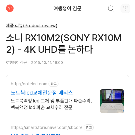
검색하기
여행쟁이 김군
티스토리
제품 리뷰(Product review)
소니 RX10M2(SONY RX10M
2) - 4K UHD를 논하다
여행쟁이 김군
2015. 10. 11. 18:00
http://notelcd.com
광고
노트북lcd교체전문점 메티스
노트북액정 lcd 교체 및 부품판매 파손수리,
맥북액정 lcd 파손 교체수리 전문
https://smartstore.naver.com/sbcore
광고